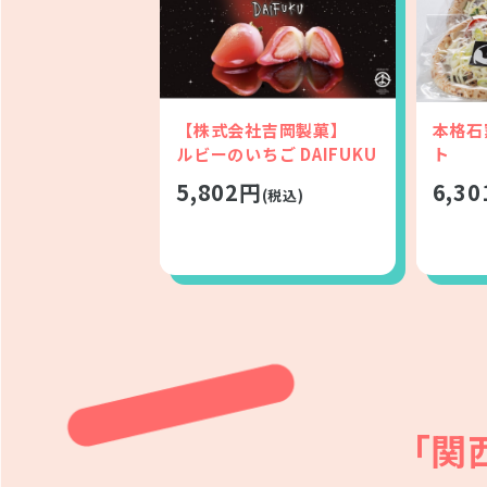
【株式会社吉岡製菓】
本格石
ルビーのいちご DAIFUKU
ト
5,802円
6,3
(税込)
「関