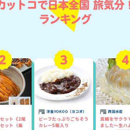
洋食YOKOO（ヨコオ）
西国水産
セット《2尾
ビーフたっぷりごちそう
真鯛をサクラ
セット（桑
カレー5箱入り
ました～生ハ