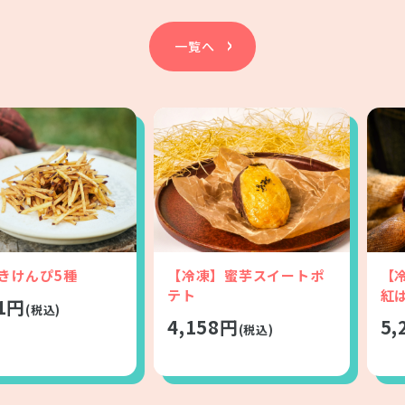
一覧へ
きけんぴ5種
【冷凍】蜜芋スイートポ
【
テト
紅
01円
(税込)
4,158円
5,
(税込)