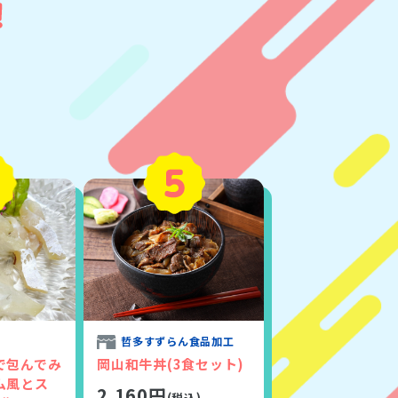
哲多すずらん食品加工
で包んでみ
岡山和牛丼(3食セット)
ム風とス
2,160円
(税込)