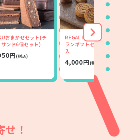
KUおまかせセット(チ
REGAL RITZ 焼きモンブ
コサンド6個セット)
ランギフトセット｜10個
入
950円
(税込)
4,000円
(税込)
寄せ！